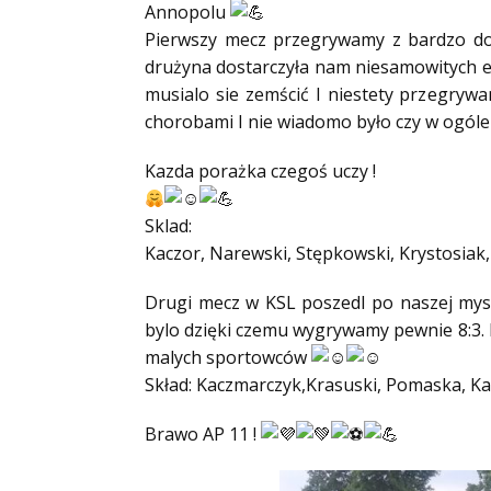
Annopolu
Pierwszy mecz przegrywamy z bardzo do
drużyna dostarczyła nam niesamowitych e
musialo sie zemścić I niestety przegryw
chorobami I nie wiadomo było czy w ogóle wy
Kazda porażka czegoś uczy !
Sklad:
Kaczor, Narewski, Stępkowski, Krystosiak
Drugi mecz w KSL poszedl po naszej mys
bylo dzięki czemu wygrywamy pewnie 8:3. 
malych sportowców
Skład: Kaczmarczyk,Krasuski, Pomaska, Ka
Brawo AP 11 !