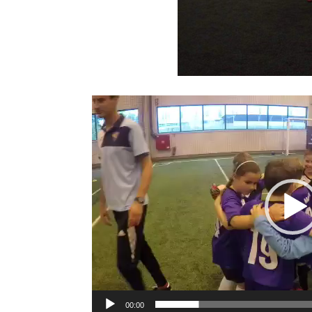
Odtwarzacz
video
00:00