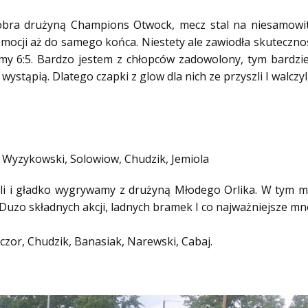
bra drużyną Champions Otwock, mecz stal na niesamowit
mocji aż do samego końca. Niestety ale zawiodła skutecz
amy 6:5. Bardzo jestem z chłopców zadowolony, tym bardzie
stąpią. Dlatego czapki z glow dla nich ze przyszli I walczyli
, Wyzykowski, Solowiow, Chudzik, Jemiola
li i gładko wygrywamy z drużyną Młodego Orlika. W tym m
Duzo składnych akcji, ladnych bramek I co najważniejsze 
czor, Chudzik, Banasiak, Narewski, Cabaj.