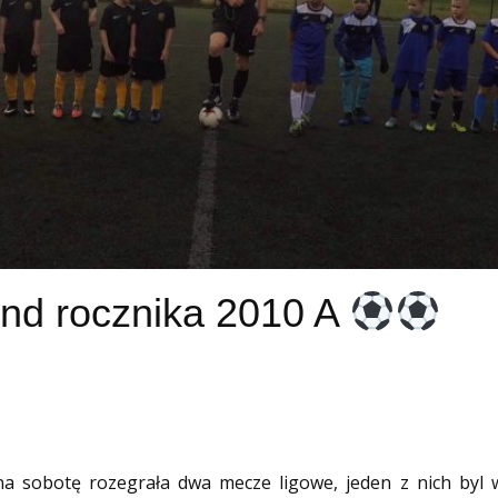
nd rocznika 2010 A
a sobotę rozegrała dwa mecze ligowe, jeden z nich byl 