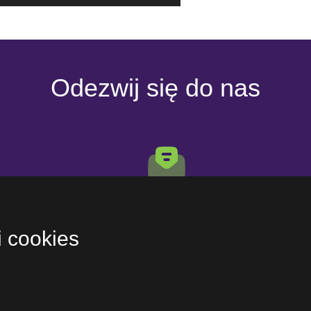
Odezwij się do nas
E-mail
jcharuk@akademiapilkarska11.pl
i cookies