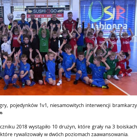
y, pojedynków 1v1, niesamowitych interwencji bramkarzy,
niku 2018 wystąpiło 10 drużyn, które grały na 3 boiskach
n, które rywalizowały w dwóch poziomach zaawansowania.