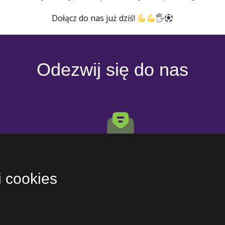
Dołącz do nas już dziś!
🖐
Odezwij się do nas
E-mail
jcharuk@akademiapilkarska11.pl
i cookies