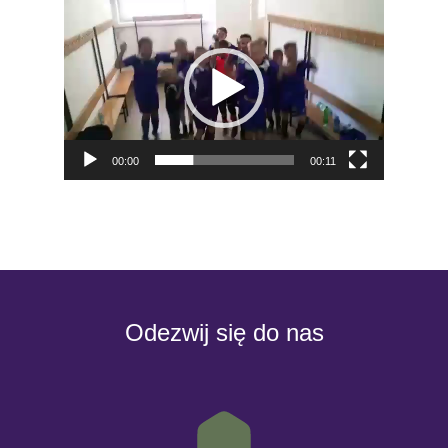
Odtwarzacz
video
00:00
00:11
Odezwij się do nas