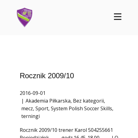
Rocznik 2009/10
2016-09-01
Akademia Piłkarska
,
Bez kategorii
,
mecz
,
Sport
,
System Polish Soccer Skills
,
terningi
Rocznik 2009/10 trener Karol 504255661
Poniedziałek godz.16.45-18.00 LO