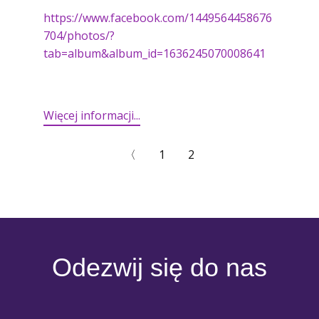
https://www.facebook.com/1449564458676
704/photos/?
tab=album&album_id=1636245070008641
Więcej informacji...​
〈
1
2
Odezwij się do nas