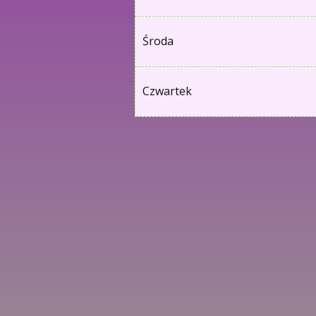
Środa
Czwartek