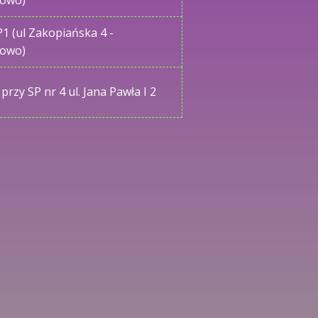
nowo)
P1 (ul Zakopiańska 4 -
nowo)
przy SP nr 4 ul. Jana Pawła I 2